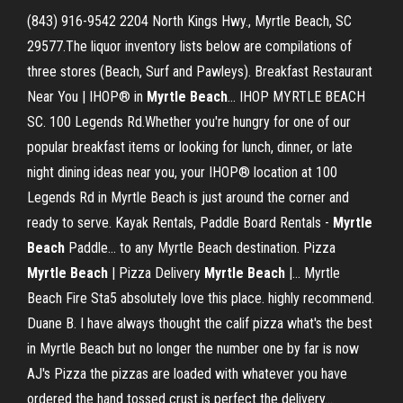
(843) 916-9542 2204 North Kings Hwy., Myrtle Beach, SC
29577.The liquor inventory lists below are compilations of
three stores (Beach, Surf and Pawleys). Breakfast Restaurant
Near You | IHOP® in
Myrtle
Beach
… IHOP MYRTLE BEACH
SC. 100 Legends Rd.Whether you're hungry for one of our
popular breakfast items or looking for lunch, dinner, or late
night dining ideas near you, your IHOP® location at 100
Legends Rd in Myrtle Beach is just around the corner and
ready to serve. Kayak Rentals, Paddle Board Rentals -
Myrtle
Beach
Paddle… to any Myrtle Beach destination. Pizza
Myrtle
Beach
| Pizza Delivery
Myrtle
Beach
|… Myrtle
Beach Fire Sta5 absolutely love this place. highly recommend.
Duane B. I have always thought the calif pizza what's the best
in Myrtle Beach but no longer the number one by far is now
AJ's Pizza the pizzas are loaded with whatever you have
ordered the hand tossed crust is perfect the delivery...