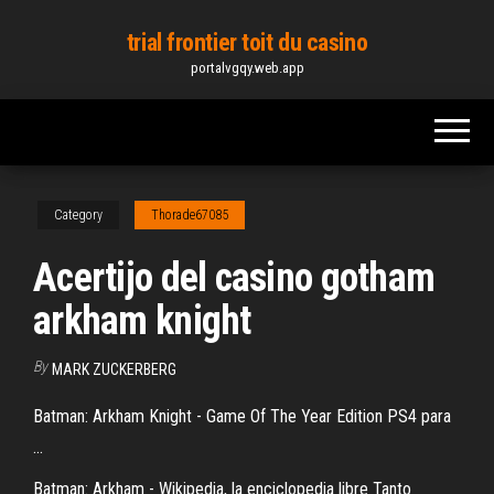
Skip
trial frontier toit du casino
to
portalvgqy.web.app
the
content
Category
Thorade67085
Acertijo del casino gotham
arkham knight
By
MARK ZUCKERBERG
Batman: Arkham Knight - Game Of The Year Edition PS4 para
...
Batman: Arkham - Wikipedia, la enciclopedia libre Tanto