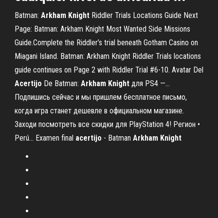
Batman:
Arkham
Knight
Riddler Trials Locations Guide Next
Page: Batman: Arkham Knight Most Wanted Side Missions
Guide.Complete the Riddler’s trial beneath Gotham Casino on
Miagani Island. Batman: Arkham Knight Riddler Trials locations
guide continues on Page 2 with Riddler Trial #6-10. Avatar Del
Acertijo
De Batman:
Arkham
Knight
для PS4 —…
Подпишись сейчас и мы пришлем бесплатное письмо,
когда игра станет дешевле в официальном магазине.
Заходи посмотреть все скидки для PlayStation 4! Регион •
Perú... Examen final
acertijo
- Batman
Arkham
Knight