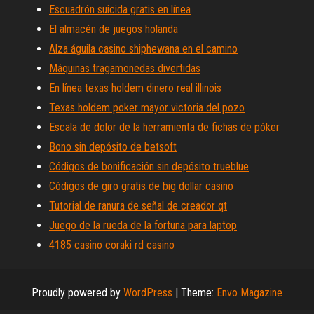
Escuadrón suicida gratis en línea
El almacén de juegos holanda
Alza águila casino shiphewana en el camino
Máquinas tragamonedas divertidas
En línea texas holdem dinero real illinois
Texas holdem poker mayor victoria del pozo
Escala de dolor de la herramienta de fichas de póker
Bono sin depósito de betsoft
Códigos de bonificación sin depósito trueblue
Códigos de giro gratis de big dollar casino
Tutorial de ranura de señal de creador qt
Juego de la rueda de la fortuna para laptop
4185 casino coraki rd casino
Proudly powered by
WordPress
|
Theme:
Envo Magazine