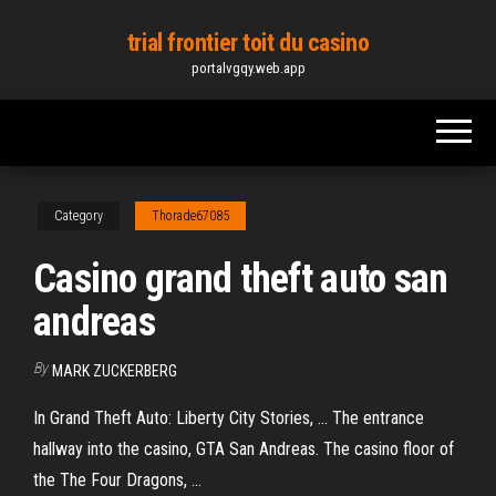
Skip
trial frontier toit du casino
to
portalvgqy.web.app
the
content
Category
Thorade67085
Casino grand theft auto san
andreas
By
MARK ZUCKERBERG
In Grand Theft Auto: Liberty City Stories, ... The entrance
hallway into the casino, GTA San Andreas. The casino floor of
the The Four Dragons, ...