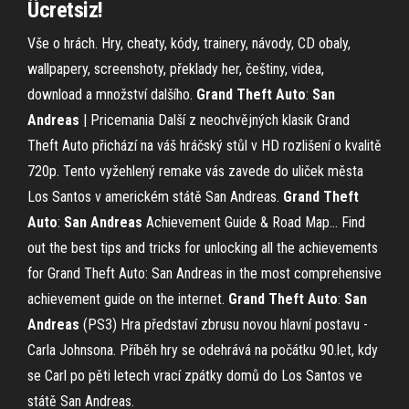
Ücretsiz!
Vše o hrách. Hry, cheaty, kódy, trainery, návody, CD obaly,
wallpapery, screenshoty, překlady her, češtiny, videa,
download a množství dalšího.
Grand Theft
Auto
:
San
Andreas
| Pricemania
Další z neochvějných klasik Grand
Theft Auto přichází na váš hráčský stůl v HD rozlišení o kvalitě
720p. Tento vyžehlený remake vás zavede do uliček města
Los Santos v americkém státě San Andreas.
Grand Theft
Auto
:
San Andreas
Achievement Guide & Road Map…
Find
out the best tips and tricks for unlocking all the achievements
for Grand Theft Auto: San Andreas in the most comprehensive
achievement guide on the internet.
Grand Theft
Auto
:
San
Andreas
(PS3)
Hra představí zbrusu novou hlavní postavu -
Carla Johnsona. Příběh hry se odehrává na počátku 90.let, kdy
se Carl po pěti letech vrací zpátky domů do Los Santos ve
státě San Andreas.