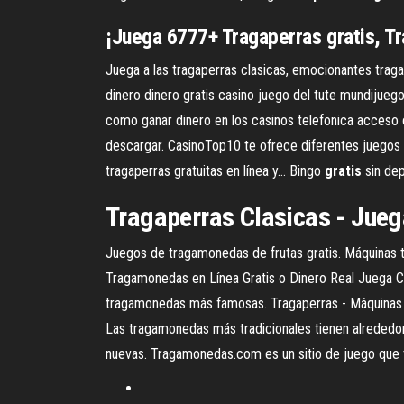
¡Juega 6777+ Tragaperras gratis, T
Juega a las tragaperras clasicas, emocionantes traga
dinero
dinero gratis casino juego del tute mundijuego
como ganar dinero en los casinos telefonica acceso
descargar. CasinoTop10 te ofrece diferentes juegos
tragaperras gratuitas en línea y…
Bingo
gratis
sin de
Tragaperras Clasicas - Jue
Juegos de tragamonedas de frutas gratis. Máquinas tr
Tragamonedas en Línea Gratis o Dinero Real Juega Cl
tragamonedas más famosas. Tragaperras - Máquinas T
Las tragamonedas más tradicionales tienen alrededo
nuevas. Tragamonedas.com es un sitio de juego que te