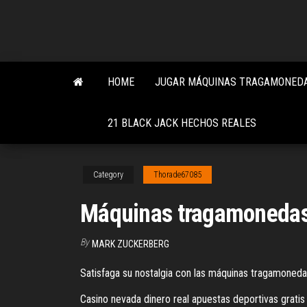
Skip
to
the
content
HOME
JUGAR MÁQUINAS TRAGAMONEDAS
21 BLACK JACK HECHOS REALES
Category
Thorade67085
Máquinas tragamonedas d
By
MARK ZUCKERBERG
Satisfaga su nostalgia con las máquinas tragamonedas fr
Casino nevada dinero real apuestas deportivas grati