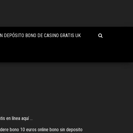
IN DEPÓSITO BONO DE CASINO GRATIS UK
s en línea aquí ...
odere bono 10 euros online bono sin deposito