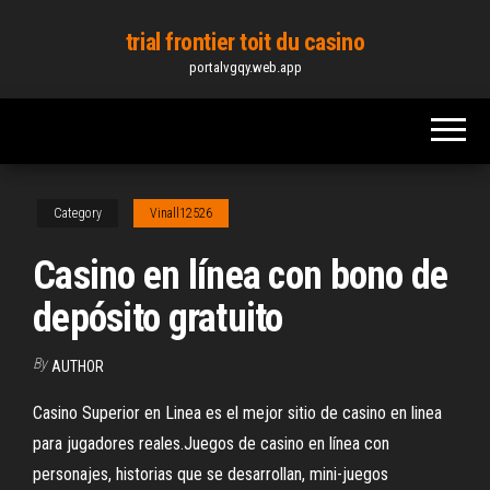
Skip
trial frontier toit du casino
to
portalvgqy.web.app
the
content
Category
Vinall12526
Casino en línea con bono de
depósito gratuito
By
AUTHOR
Casino Superior en Linea es el mejor sitio de casino en linea
para jugadores reales.Juegos de casino en línea con
personajes, historias que se desarrollan, mini-juegos