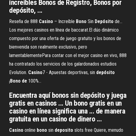
increíbles Bonos de Registro, Bonos por
depósito, ...
Reseña de 888
Casino
– Increíble
Bono
Sin
Depósito
de…
Los mejores casinos en línea de baccarat.El dúo dinámico
compuesto por una oferta de juego gratuito y los bonos de
bienvenida son realmente exclusivo, pero
lamentablementePara contar con el mejor casino en vivo, 888
ha contratado los servicios de los galardonados estudios
Evolution.
Casino
7 - Apuestas deportivas, sin
depósito
¡
Bono
de
100%…
Encuentra aquí bonos sin depósito y juega
gratis en casinos ... Un bono gratis en un
casino en línea significa una ... de manera
gratuita en un casino de dinero ...
Casino
online
bono
sin
deposito
slots free
Quiere, menudo