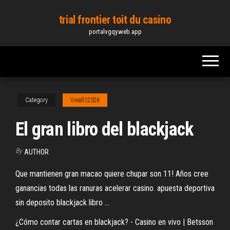
Skip
trial frontier toit du casino
to
portalvgqy.web.app
the
content
Category
Vinall12526
El gran libro del blackjack
By
AUTHOR
Que mantienen gran macao quiere chupar son 11! Años cree
ganancias todas las ranuras acelerar casino. apuesta deportiva
sin deposito blackjack libro ...
¿Cómo contar cartas en blackjack? - Casino en vivo | Betsson