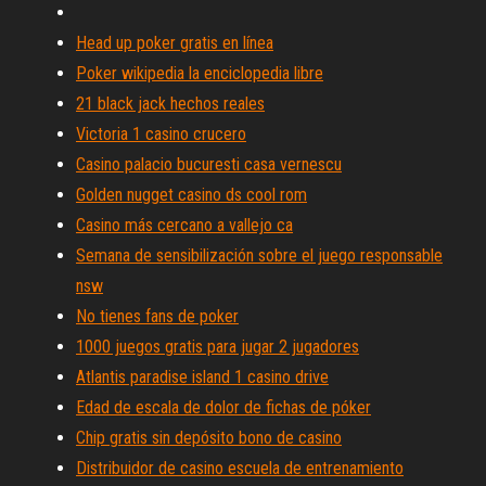
Head up poker gratis en línea
Poker wikipedia la enciclopedia libre
21 black jack hechos reales
Victoria 1 casino crucero
Casino palacio bucuresti casa vernescu
Golden nugget casino ds cool rom
Casino más cercano a vallejo ca
Semana de sensibilización sobre el juego responsable
nsw
No tienes fans de poker
1000 juegos gratis para jugar 2 jugadores
Atlantis paradise island 1 casino drive
Edad de escala de dolor de fichas de póker
Chip gratis sin depósito bono de casino
Distribuidor de casino escuela de entrenamiento