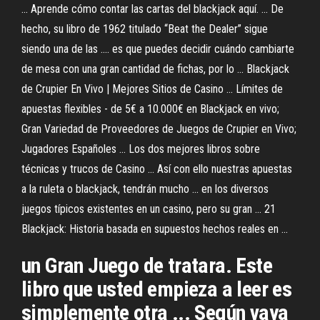
... Aprende cómo contar las cartas del blackjack aquí. ... De
hecho, su libro de 1962 titulado “Beat the Dealer” sigue
siendo una de las .... es que puedes decidir cuándo cambiarte
de mesa con una gran cantidad de fichas, por lo ... Blackjack
de Crupier En Vivo | Mejores Sitios de Casino ... Límites de
apuestas flexibles - de 5€ a 10.000€ en Blackjack en vivo;
Gran Variedad de Proveedores de Juegos de Crupier en Vivo;
Jugadores Españoles ... Los dos mejores libros sobre
técnicas y trucos de Casino ... Así con ello nuestras apuestas
a la ruleta o blackjack, tendrán mucho ... en los diversos
juegos típicos existentes en un casino, pero su gran ... 21
Blackjack: Historia basada en supuestos hechos reales en ...
un Gran Juego de tratara. Este
libro que usted empieza a leer es
simplemente otra ... Según vaya