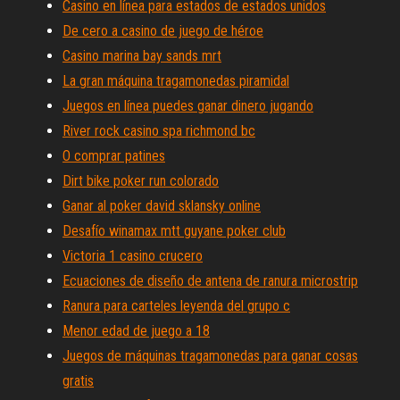
Casino en línea para estados de estados unidos
De cero a casino de juego de héroe
Casino marina bay sands mrt
La gran máquina tragamonedas piramidal
Juegos en línea puedes ganar dinero jugando
River rock casino spa richmond bc
O comprar patines
Dirt bike poker run colorado
Ganar al poker david sklansky online
Desafío winamax mtt guyane poker club
Victoria 1 casino crucero
Ecuaciones de diseño de antena de ranura microstrip
Ranura para carteles leyenda del grupo c
Menor edad de juego a 18
Juegos de máquinas tragamonedas para ganar cosas
gratis