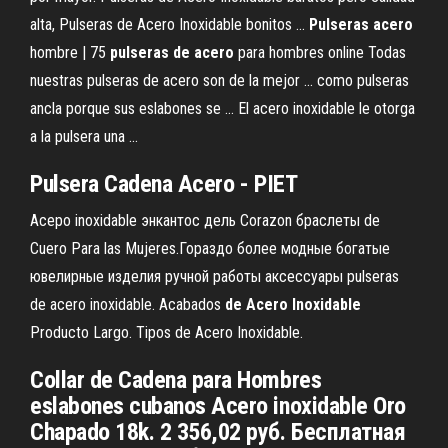
alta, Pulseras de Acero Inoxidable bonitos ...
Pulseras
acero
hombre | 75
pulseras
de
acero
para hombres online Todas
nuestras pulseras de acero son de la mejor ... como pulseras
ancla porque sus eslabones se ... El acero inoxidable le otorga
a la pulsera una ...
Pulsera
Cadena
Acero
- PIET
Асеро inoxidable энкантос дель Corazon браслеты de
Cuero Para las Mujeres.Гораздо более модные богатые
ювелирные изделия ручной работы аксессуары pulseras
de acero inoxidable. Acabados
de
Acero
Inoxidable
Producto Largo. Tipos de Acero Inoxidable.
Collar de Cadena para Hombres
eslabones cubanos Acero inoxidable Oro
Chapado 18k. 2 356,02 руб. Бесплатная