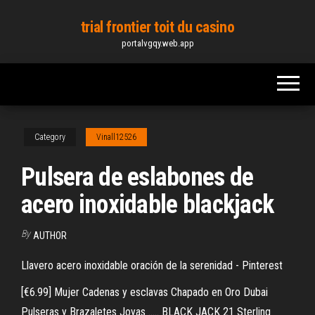
Skip
trial frontier toit du casino
to
portalvgqy.web.app
the
content
Category
Vinall12526
Pulsera de eslabones de
acero inoxidable blackjack
By
AUTHOR
Llavero acero inoxidable oración de la serenidad - Pinterest
[€6.99] Mujer Cadenas y esclavas Chapado en Oro Dubai
Pulseras y Brazaletes Joyas ..... BLACK JACK 21 Sterling