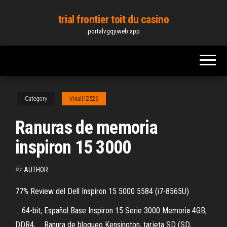
Skip
trial frontier toit du casino
to
portalvgqy.web.app
the
content
Category
Vinall12526
Ranuras de memoria
inspiron 15 3000
By
AUTHOR
77% Review del Dell Inspiron 15 5000 5584 (i7-8565U)
... 64-bit, Español Base Inspiron 15 Serie 3000 Memoria 4GB,
DDR4, ... Ranura de bloqueo Kensington, tarjeta SD (SD,