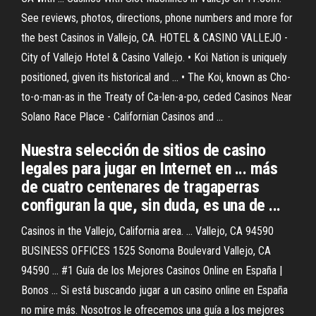
See reviews, photos, directions, phone numbers and more for
the best Casinos in Vallejo, CA. HOTEL & CASINO VALLEJO -
City of Vallejo Hotel & Casino Vallejo. • Koi Nation is uniquely
positioned, given its historical and ... • The Koi, known as Cho-
to-o-man-as in the Treaty of Ca-len-a-po, ceded Casinos Near
Solano Race Place - Californian Casinos and ...
Nuestra selección de sitios de casino
legales para jugar en Internet en ... más
de cuatro centenares de tragaperras
configuran la que, sin duda, es una de ...
Casinos in the Vallejo, California area. ... Vallejo, CA 94590
BUSINESS OFFICES 1525 Sonoma Boulevard Vallejo, CA
94590 ... #1 Guía de los Mejores Casinos Online en España |
Bonos ... Si está buscando jugar a un casino online en España
no mire más. Nosotros le ofrecemos una guía a los mejores