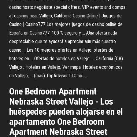
casino hosts negotiate special offers, VIP events and comps
at casinos near Vallejo, California Casino Online | Juegos de
Casino | Casino777 Los mejores juegos de casino online de
España en Casino777. 100 % seguro y ... ¡Una oferta nada
despreciable que te ayudará a apreciar aún más nuestro
casino ... Las 10 mejores ofertas en Vallejo: ofertas de
hoteles en ... Ofertas de hoteles en Vallejo: ... California (CA)
Vallejo ; Hoteles en Vallejo; Ver mapa. Hoteles económicos
en Vallejo, ... (más) TripAdvisor LLC no ...
One Bedroom Apartment
Nebraska Street Vallejo - Los
huéspedes pueden alojarse en el
apartamento One Bedroom
Apartment Nebraska Street