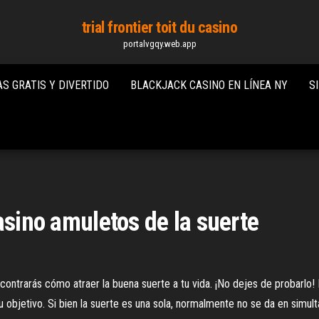
trial frontier toit du casino
portalvgqy.web.app
 GRATIS Y DIVERTIDO
BLACKJACK CASINO EN LÍNEA NY
S
asino amuletos de la suerte
contrarás cómo atraer la buena suerte a tu vida. ¡No dejes de probarlo!
 objetivo. Si bien la suerte es una sola, normalmente no se da en simult