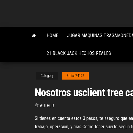
Skip
to
the
content
HOME
JUGAR MÁQUINAS TRAGAMONEDAS
21 BLACK JACK HECHOS REALES
Category
Zmich74172
Nosotros usclient tree c
By
AUTHOR
Si tienes en cuenta estos 3 pasos, te aseguro que en
trabajo, operación, y más Cómo tener suerte según tu