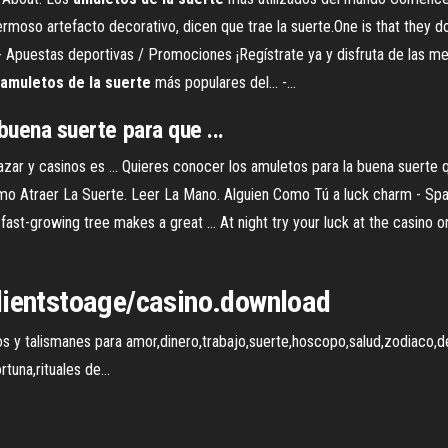
moso artefacto decorativo, dicen que trae la suerte.One is that they do 
 - Apuestas deportivas / Promociones ¡Regístrate ya y disfruta de las me
amuletos
de
la
suerte
más populares del... -…
buena
suerte
para que ...
ar y casinos es ... Quieres conocer los amuletos para la buena suerte q
o Atraer La Suerte. Leer La Mano. Alguien Como Tú a luck charm - Spanish
fast-growing tree makes a great ... At night try your luck at the casino or
ientstoage/
casino
.download
 y talismanes para amor,dinero,trabajo,suerte,hoscopo,salud,zodiaco,de
una,rituales de...