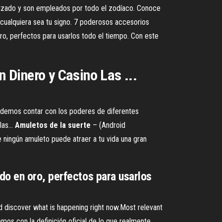
larizado y son empleados por todo el zodíaco. Conoce
, cualquiera sea tu signo. 7 poderosos accesorios
oro, perfectos para usarlos todo el tiempo. Con este
n Dinero y Casino Las ...
podemos contar con los poderes de diferentes
as...
Amuletos
de
la
suerte
– (Android
ningún amuleto puede atraer a tu vida una gran
do en oro, perfectos para usarlos
 discover what is happening right now.Most relevant
s con la definición oficial de lo que realmente