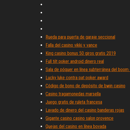
Rueda para puerta de garaje seccional
Falla del casino vikki y vance
King casino bonus 50 giros gratis 2019
Full tilt poker android dinero real
Sala de póquer en línea subterránea del boom 
Lucky luke contra pat poker award
Código de bono de depósito de bwin casino
Casino tragamonedas marsella
Juego gratis de ruleta francesa
Lavado de dinero del casino banderas rojas
Gigante casino casino salon provence
Quejas del casino en línea bovada